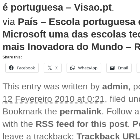
é portuguesa – Visao.pt
.
via
País – Escola portuguesa 
Microsoft uma das escolas t
mais Inovadora do Mundo – R
Share this:
Facebook
X
WhatsApp
Email
This entry was written by
admin
, 
12 Fevereiro 2010 at 0:21
, filed u
Bookmark the
permalink
. Follow 
with the
RSS feed for this post
.
P
leave a trackback:
Trackback UR