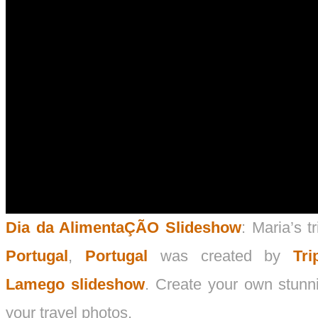
Dia da AlimentaÇÃO Slideshow
: Maria’s t
Portugal
,
Portugal
was created by
Tri
Lamego slideshow
. Create your own stun
your travel photos.