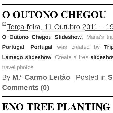
O OUTONO CHEGOU
Terça-feira, 11 Outubro 2011 – 1
O Outono Chegou Slideshow
: Maria’s tr
Portugal
,
Portugal
was created by
Tri
Lamego slideshow
. Create a free
slidesh
travel photos.
By
M.ª Carmo Leitão
|
Posted in
S
Comments (0)
ENO TREE PLANTING