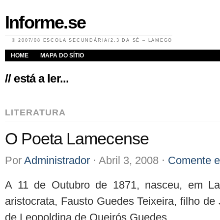
Informe.se
© 2007/08 ESCOLA SECUNDÁRIA/2,3 DA SÉ – LAMEGO
HOME
MAPA DO SÍTIO
// está a ler...
LITERATURA
O Poeta Lamecense
Por
Administrador
⋅
Abril 3, 2008
⋅
Comente es
A 11 de Outubro de 1871, nasceu, em La
aristocrata, Fausto Guedes Teixeira, filho d
de Leopoldina de Queirós Guedes.