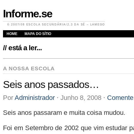
Informe.se
© 2007/08 ESCOLA SECUNDÁRIA/2,3 DA SÉ – LAMEGO
HOME
MAPA DO SÍTIO
// está a ler...
A NOSSA ESCOLA
Seis anos passados…
Por
Administrador
⋅
Junho 8, 2008
⋅
Comente 
Seis anos passaram e muita coisa mudou.
Foi em Setembro de 2002 que vim estudar pa