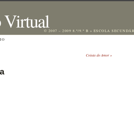
 Virtual
© 2007 – 2009 8.º/9.º B » ESCOLA SECUNDÁ
IO
Coisas do Amor
»
a