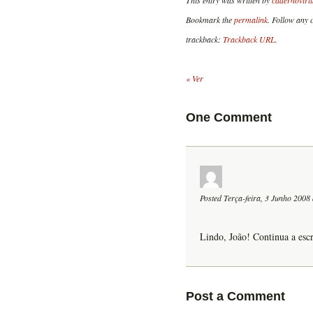
This entry was written by
cadernovirt
Bookmark the
permalink
. Follow any
trackback:
Trackback URL
.
«
Ver
One
Comment
Posted Terça-feira, 3 Junho 2008
Lindo, João! Continua a esc
Post a Comment