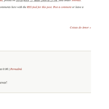
ual
, posted on
Terça-feira, 27 Maio 2008 at 23:04
, filed under
Poemas
.
 comments here with the
RSS feed for this post
.
Post a comment
or leave a
Coisas do Amor
»
 at 0:06
|
Permalink
rever!