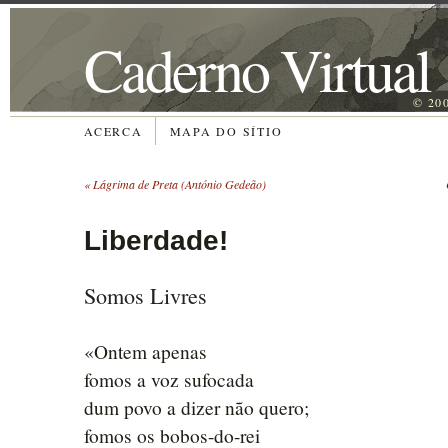
Caderno Virtual
© 20
ACERCA
MAPA DO SÍTIO
«
Lágrima de Preta (António Gedeão)
Liberdade!
Somos Livres
«Ontem apenas
fomos a voz sufocada
dum povo a dizer não quero;
fomos os bobos-do-rei