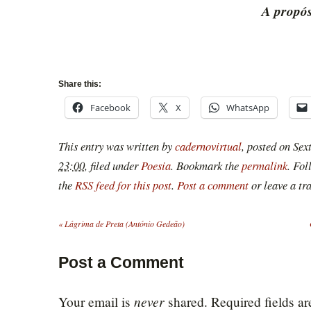
A propós
Share this:
Facebook
X
WhatsApp
This entry was written by
cadernovirtual
, posted on
Sext
23:00
, filed under
Poesia
. Bookmark the
permalink
. Fo
the
RSS feed for this post
.
Post a comment
or leave a tr
«
Lágrima de Preta (António Gedeão)
Post a Comment
never
Your email is
shared. Required fields a