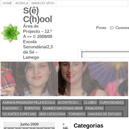
HOME
ACERCA
MAPA DO SÍTIO
S(ê)
C(h)ool
Área de
Posts
Comme
Projecto – 12.º
A «» © 2008/09
Escola
Secundária/2,3
da Sé –
Lamego
A MINHA PASSAGEM PELA ESCOLA
ACONTECEU…
CLUBES
CURIOSIDADES
E AGORA?…
EVENTOS
EXAMES NACIONAIS 08/09
FINALISTAS
OCASIÕES ESPECIAIS
SEM CATEGORIA
TORNEIOS
VIAGENS DE ESTUDO
«
Categorias
Junho 2009
Até
A