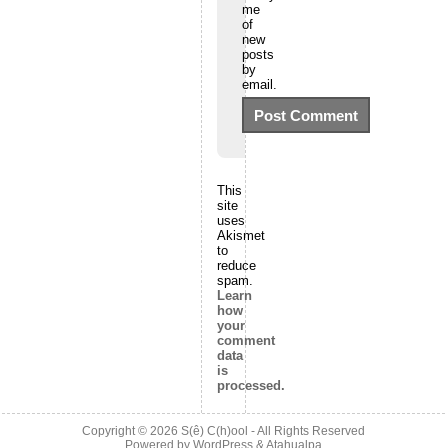
me
of
new
posts
by
email.
This
site
uses
Akismet
to
reduce
spam.
Learn
how
your
comment
data
is
processed.
Copyright © 2026
S(ê) C(h)ool
- All Rights Reserved
Powered by
WordPress
&
Atahualpa