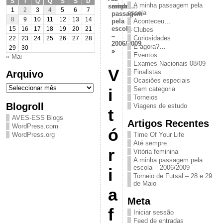
S
T
Q
Q
S
S
D
A minha passagem pela
sempre…
minha
1
2
3
4
5
6
7
escola
passagem
8
9
10
11
12
13
14
pela
Aconteceu…
escola
15
16
17
18
19
20
21
Clubes
–
Curiosidades
22
23
24
25
26
27
28
2006/2009
E agora?…
29
30
»
Eventos
« Mai
Exames Nacionais 08/09
V
Arquivo
Finalistas
Ocasiões especiais
Arquivo
Sem categoria
i
Torneios
Blogroll
Viagens de estudo
t
AVES-ESS Blogs
Artigos Recentes
WordPress.com
ó
WordPress.org
Time Of Your Life
Até sempre…
r
Vitória feminina
A minha passagem pela
escola – 2006/2009
i
Torneio de Futsal – 28 e 29
de Maio
a
Meta
f
Iniciar sessão
Feed de entradas