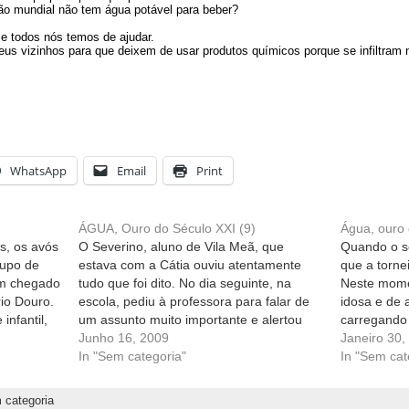
o mundial não tem água potável para beber?
e todos nós temos de ajudar.
us vizinhos para que deixem de usar produtos químicos porque se infiltram n
WhatsApp
Email
Print
ÁGUA, Ouro do Século XXI (9)
Água, ouro 
, os avós
O Severino, aluno de Vila Meã, que
Quando o s
rupo de
estava com a Cátia ouviu atentamente
que a torne
am chegado
tudo que foi dito. No dia seguinte, na
Neste mome
io Douro.
escola, pediu à professora para falar de
idosa e de 
infantil,
um assunto muito importante e alertou
carregando 
as com as
toda a turma para a não utilização dos
Junho 16, 2009
que fazem 
Janeiro 30,
brincaram
químicos na agricultura, pois iria poluir a
In "Sem categoria"
casa? – Per
In "Sem cat
água…
pensámos q
abandonad
 categoria