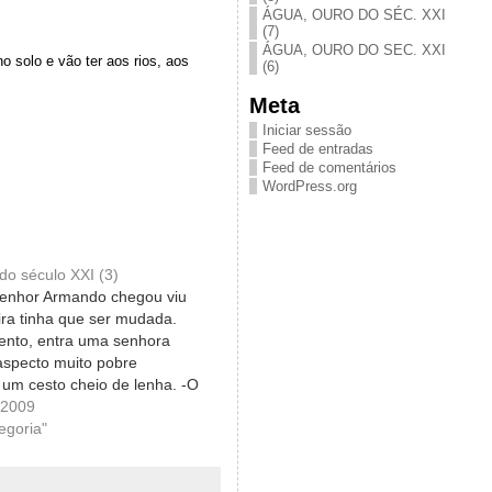
ÁGUA, OURO DO SÉC. XXI
(7)
ÁGUA, OURO DO SEC. XXI
o solo e vão ter aos rios, aos
(6)
Meta
Iniciar sessão
Feed de entradas
Feed de comentários
WordPress.org
do século XXI (3)
enhor Armando chegou viu
ira tinha que ser mudada.
nto, entra uma senhora
aspecto muito pobre
um cesto cheio de lenha. -O
na minha humilde e pequena
 2009
guntou a senhora. -Desculpe,
egoria"
ue a casa estava
a!…