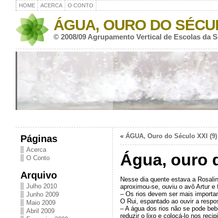
HOME
ACERCA
O CONTO
ÁGUA, OURO DO SÉCU
© 2008/09 Agrupamento Vertical de Escolas da 
«
ÁGUA, Ouro do Século XXI (9)
Páginas
Acerca
Água, ouro d
O Conto
Arquivo
Nesse dia quente estava a Rosalin
Julho 2010
aproximou-se, ouviu o avô Artur e 
– Os rios devem ser mais importan
Junho 2009
O Rui, espantado ao ouvir a respo
Maio 2009
– A água dos rios não se pode beb
Abril 2009
reduzir o lixo e colocá-lo nos reci