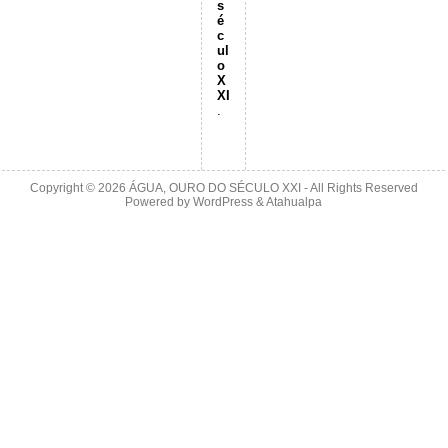
s
é
c
ul
o
X
XI
.
Copyright © 2026
ÁGUA, OURO DO SÉCULO XXI
- All Rights Reserved
Powered by
WordPress
&
Atahualpa