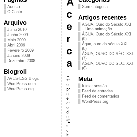
A
Acerca
Sem categoria
c
O Conto
Artigos recentes
Arquivo
e
ÁGUA, Ouro do Século XXI
– Uma animação
Julho 2010
ÁGUA, Ouro do Século XXI
Junho 2009
r
(9)
Maio 2009
Água, ouro do século XXI
Abril 2009
c
(8)
Fevereiro 2009
ÁGUA, OURO DO SÉC. XXI
Janeiro 2009
(7)
a
Dezembro 2008
ÁGUA, OURO DO SEC. XXI
(6)
Blogroll
E
Meta
AVES-ESS Blogs
st
WordPress.com
e
Iniciar sessão
WordPress.org
pr
Feed de entradas
oj
Feed de comentários
e
WordPress.org
ct
o
d
e
“E
s
cr
it