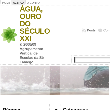
HOME
ACERCA
O CONTO
ÁGUA,
OURO
DO
SÉCULO
Posts
Com
XXI
© 2008/09
Agrupamento
Vertical de
Escolas da Sé –
Lamego
Páginas
Categorias