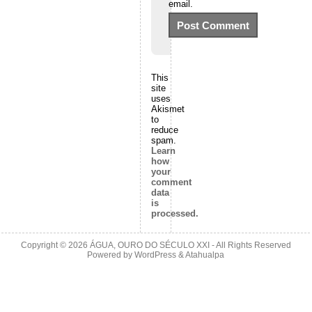
email.
This
site
uses
Akismet
to
reduce
spam.
Learn
how
your
comment
data
is
processed.
Copyright © 2026
ÁGUA, OURO DO SÉCULO XXI
- All Rights Reserved
Powered by
WordPress
&
Atahualpa