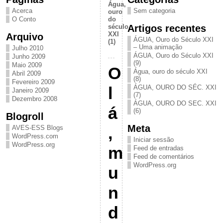
Água,
Acerca
Sem categoria
ouro
O Conto
do
Artigos recentes
século
XXI
Arquivo
ÁGUA, Ouro do Século XXI
(1)
– Uma animação
Julho 2010
ÁGUA, Ouro do Século XXI
Junho 2009
(9)
Maio 2009
O
Água, ouro do século XXI
Abril 2009
(8)
Fevereiro 2009
l
ÁGUA, OURO DO SÉC. XXI
Janeiro 2009
(7)
Dezembro 2008
ÁGUA, OURO DO SEC. XXI
á
(6)
Blogroll
Meta
,
AVES-ESS Blogs
WordPress.com
Iniciar sessão
WordPress.org
m
Feed de entradas
Feed de comentários
WordPress.org
u
n
d